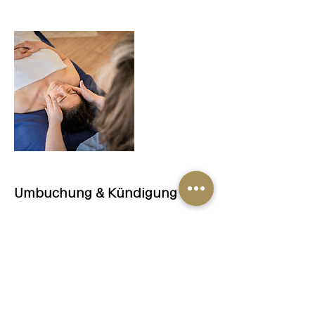
Umbuchung & Kündigung
Sie können sich auf meiner Website
www.rehfeuter-massage.de einmalig
registrieren und anschließend einloggen.
So ist es möglich über 'Meine Buchungen'
den Termin bis zu 24 Std. vorher zu
verschieben oder zu stornieren.