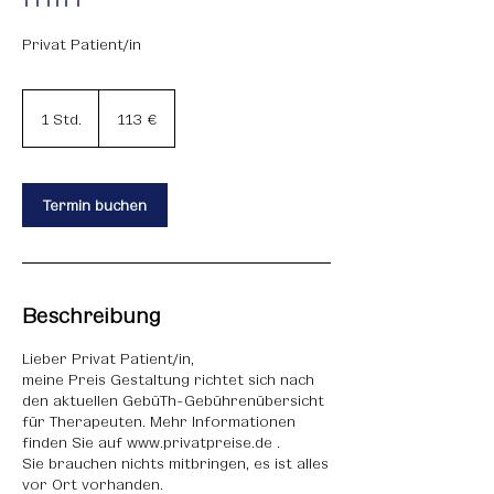
Privat Patient/in
113
Euro
1 Std.
1
113 €
S
t
d
Termin buchen
Beschreibung
Lieber Privat Patient/in,
meine Preis Gestaltung richtet sich nach
den aktuellen GebüTh-Gebührenübersicht
für Therapeuten. Mehr Informationen
finden Sie auf www.privatpreise.de .
Sie brauchen nichts mitbringen, es ist alles
vor Ort vorhanden.