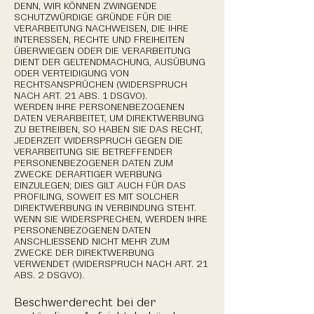
DENN, WIR KÖNNEN ZWINGENDE
SCHUTZWÜRDIGE GRÜNDE FÜR DIE
VERARBEITUNG NACHWEISEN, DIE IHRE
INTERESSEN, RECHTE UND FREIHEITEN
ÜBERWIEGEN ODER DIE VERARBEITUNG
DIENT DER GELTENDMACHUNG, AUSÜBUNG
ODER VERTEIDIGUNG VON
RECHTSANSPRÜCHEN (WIDERSPRUCH
NACH ART. 21 ABS. 1 DSGVO).
WERDEN IHRE PERSONENBEZOGENEN
DATEN VERARBEITET, UM DIREKTWERBUNG
ZU BETREIBEN, SO HABEN SIE DAS RECHT,
JEDERZEIT WIDERSPRUCH GEGEN DIE
VERARBEITUNG SIE BETREFFENDER
PERSONENBEZOGENER DATEN ZUM
ZWECKE DERARTIGER WERBUNG
EINZULEGEN; DIES GILT AUCH FÜR DAS
PROFILING, SOWEIT ES MIT SOLCHER
DIREKTWERBUNG IN VERBINDUNG STEHT.
WENN SIE WIDERSPRECHEN, WERDEN IHRE
PERSONENBEZOGENEN DATEN
ANSCHLIESSEND NICHT MEHR ZUM
ZWECKE DER DIREKTWERBUNG
VERWENDET (WIDERSPRUCH NACH ART. 21
ABS. 2 DSGVO).
Beschwerde­recht bei der