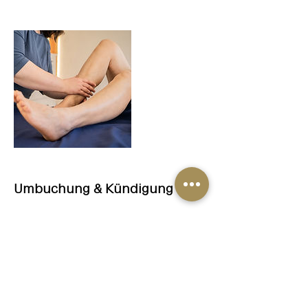
Umbuchung & Kündigung
Sie können sich auf meiner Website
www.rehfeuter-massage.de einmalig
registrieren und anschließend einloggen.
So ist es möglich über 'Meine Buchungen'
den Termin bis zu 24 Std. vorher zu
verschieben oder zu stornieren.